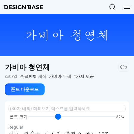
가비아 청연체
0
스타일
손글씨체
제작
가비아
두께
1가지 제공
폰트 다운로드
폰트 크기
32px
Regular