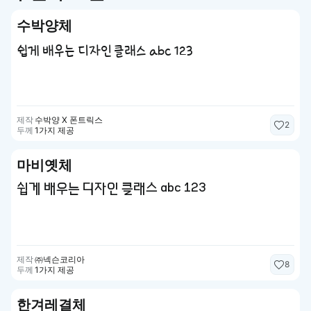
수박양체
쉽게 배우는 디자인 클래스 abc 123
제작
수박양 X 폰트릭스
2
두께
1가지 제공
마비옛체
쉽게 배우는 디자인 클래스 abc 123
제작
㈜넥슨코리아
8
두께
1가지 제공
한겨레결체