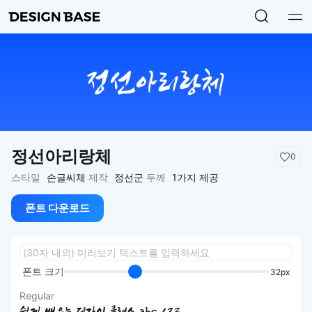
정선아리랑체
0
스타일
손글씨체
제작
정선군
두께
1가지 제공
폰트 다운로드
폰트 크기
32px
Regular