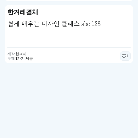
한겨레결체
쉽게 배우는 디자인 클래스 abc 123
제작
한겨레
1
두께
1가지 제공