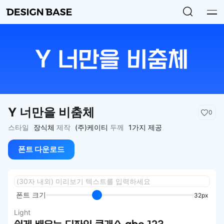
Y 너만을 비춤체
0
스타일
장식체
제작
(주)케이티
두께
1가지 제공
폰트 다운로드
폰트 크기
32px
Light