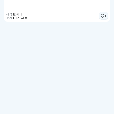
제작
한겨레
1
두께
1가지 제공