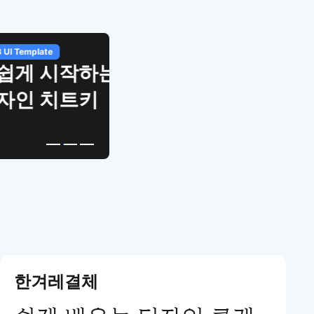
APP UI Template
복붙으로 시작하는
고퀄리티 앱 UI 템플릿
한겨레결체
쉽게 배우는 디자인 클래