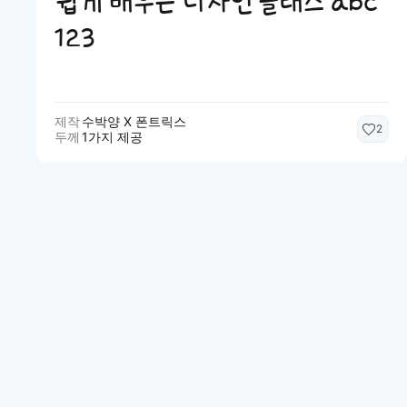
쉽게 배우는 디자인 클래스 abc
123
제작
수박양 X 폰트릭스
2
두께
1가지 제공