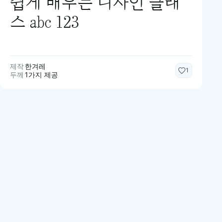
스 abc 123
제작
한겨레
1
두께
1가지 제공