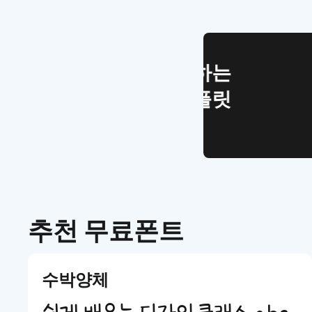
WEB UI Template
손쉽게 시작
디자인 치
추천 무료폰트
수박양체