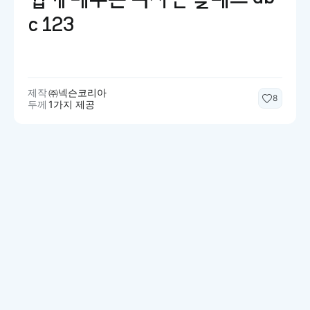
c 123
제작
㈜넥슨코리아
8
두께
1가지 제공