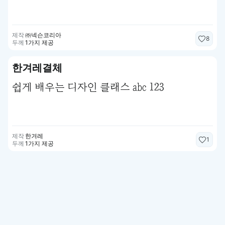
제작
㈜넥슨코리아
8
두께
1가지 제공
한겨레결체
쉽게 배우는 디자인 클래스 abc 123
제작
한겨레
1
두께
1가지 제공