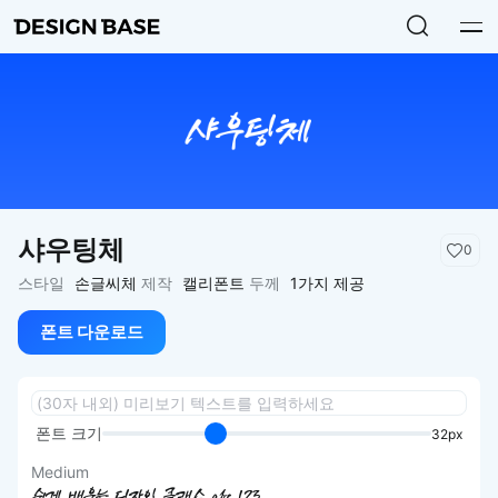
샤우팅체
0
스타일
손글씨체
제작
캘리폰트
두께
1가지 제공
폰트 다운로드
폰트 크기
32px
Medium