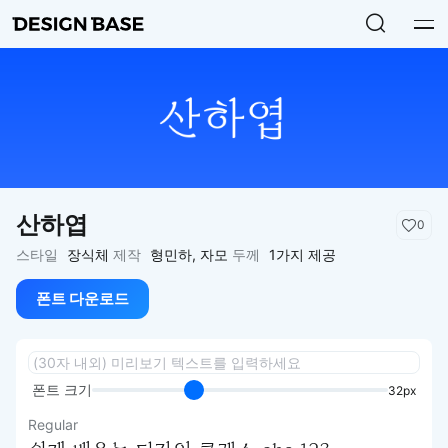
산하엽
0
스타일
장식체
제작
형민하, 자모
두께
1가지 제공
폰트 다운로드
폰트 크기
32px
Regular