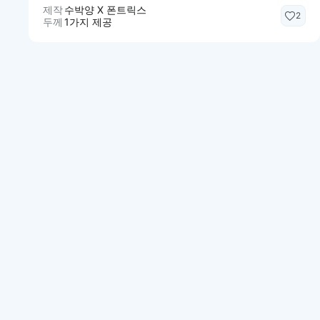
제작
수박양 X 폰트릭스
2
두께
1가지 제공