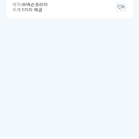
제작
㈜넥슨코리아
8
두께
1가지 제공