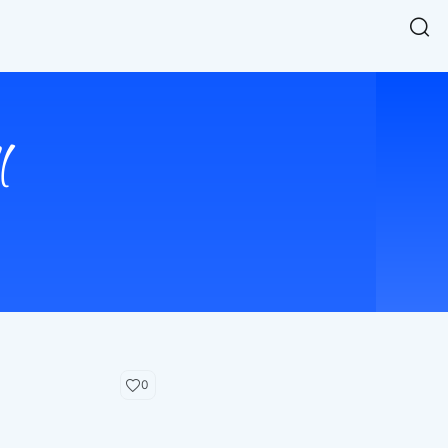
Easy Chart
NEW
다양한 차트를 쉽고 빠르게 만들 수 있는 데이터 시각화 라이브러리
르게 확인해보세요.
입니다.
Designbase Design System
NEW
에 필요한 사이즈를 확인해보세요.
디자인베이스 UI 디자인 시스템을 기반으로, 실무에 바로 활용할
새
수 있는 스타일과 컴포넌트를 제공합니다.
창
 읽어보세요.
에
서
단축키를 빠르게 찾아보세요.
열
림
0