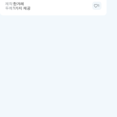
제작
한겨레
1
두께
1가지 제공