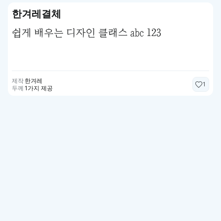
한겨레결체
쉽게 배우는 디자인 클래스 abc 123
제작
한겨레
1
두께
1가지 제공