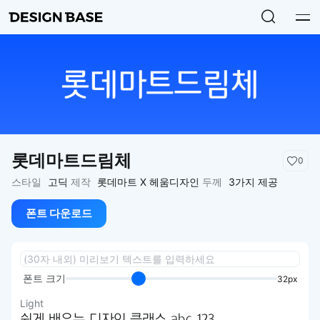
롯데마트드림체
0
스타일
고딕
제작
롯데마트 X 헤움디자인
두께
3가지 제공
폰트 다운로드
폰트 크기
32px
Light