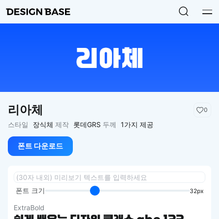
리아체
0
스타일
장식체
제작
롯데GRS
두께
1가지 제공
폰트 다운로드
폰트 크기
32px
ExtraBold