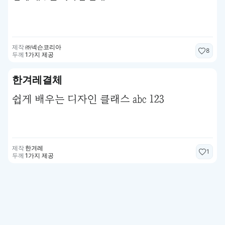
제작
㈜넥슨코리아
8
두께
1가지 제공
한겨레결체
쉽게 배우는 디자인 클래스 abc 123
제작
한겨레
1
두께
1가지 제공