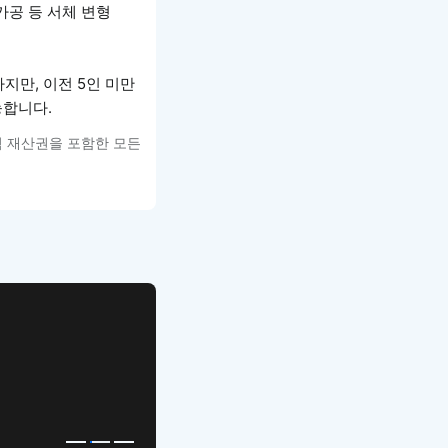
가공 등 서체 변형
지만, 이전 5인 미만
능합니다.
적 재산권을 포함한 모든
APP UI Template
복붙으로 시작하는
고퀄리티 앱 UI 템플릿