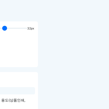
32px
업적 용도(상품인쇄,