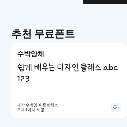
추천 무료폰트
수박양체
쉽게 배우는 디자인 클래스 abc
123
제작
수박양 X 폰트릭스
2
두께
1가지 제공