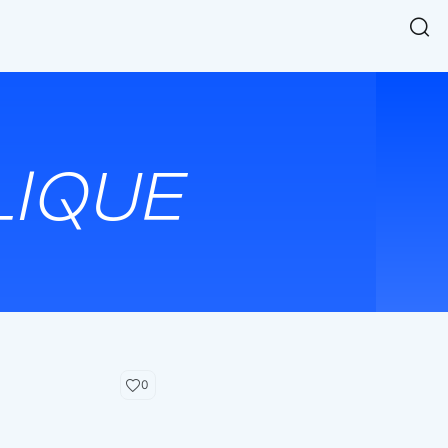
Easy Chart
NEW
다양한 차트를 쉽고 빠르게 만들 수 있는 데이터 시각화 라이브러리
르게 확인해보세요.
입니다.
Designbase Design System
NEW
에 필요한 사이즈를 확인해보세요.
디자인베이스 UI 디자인 시스템을 기반으로, 실무에 바로 활용할
새
수 있는 스타일과 컴포넌트를 제공합니다.
창
 읽어보세요.
에
서
단축키를 빠르게 찾아보세요.
열
림
0