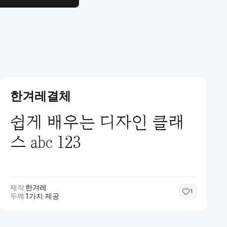
한겨레결체
쉽게 배우는 디자인 클래
스 abc 123
제작
한겨레
1
두께
1가지 제공