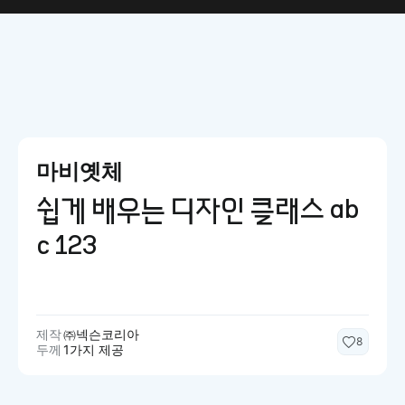
마비옛체
쉽게 배우는 디자인 클래스 ab
c 123
제작
㈜넥슨코리아
8
두께
1가지 제공