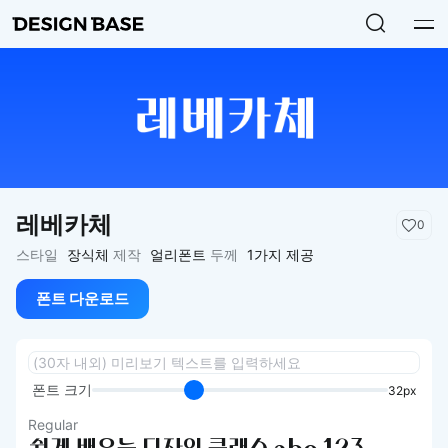
레베카체
0
스타일
장식체
제작
얼리폰트
두께
1가지 제공
폰트 다운로드
폰트 크기
32px
Regular