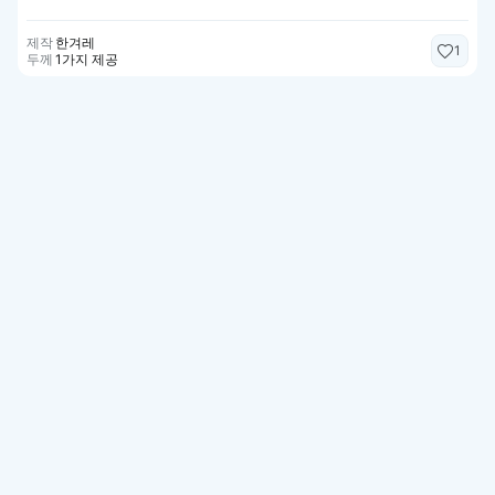
제작
한겨레
1
두께
1가지 제공