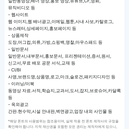
일반동영상,배너 영상,홍보 영상,유튜브,CF,영화,
뮤직비디오 등
- 웹사이트
웹 이미지,웹 배너광고,이메일,웹툰,사내 사보,카탈로그,
뉴스레터,상세페이지,홍보페이지 등
- 상품제작
도장,머그컵,의류,가방,쇼핑백,명찰,마우스패드 등
- 일반문서
일반문서,내부문서,홍보문서, 프리젠테이션,증서,원서,
신고서,무료 배포 공문 서식,교재 등
- CI/BI
사명,브랜드명,상품명,로고,마크,슬로건,패키지디자인 등
- 이러닝/이북
동영상 자료.서적,학습지,교과서,도서,잡지,브로슈어,카달록
등
- 옥외광고
간판.현수막,시설 안내판,벽면광고,업장 내외 사인물 등
*해당 폰트의 사용범위는 참조용이며, 실제 적용 전 폰트 제작사의 규정을
확인해야 합니다. 지적 재산권을 포함한 모든 권리는 제작자에게 있으니,