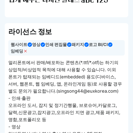
쉽게 배우는 디자인 클래스 abc 123
라이선스 정보
웹사이트
영상
인쇄 편집물
패키지
로고 BI/CI
임베딩
얼리폰트에서 판매/배포하는 콘텐츠(*.ttf/*.otf)는 하기의
상업적/비상업적 목적에 대해 사용할 수 있습니다. 이외
폰트가 탑재되는 임베디드(embedded) 용도(디바이스,
서버, 웹폰트, 웹 임베딩, 앱, 온라인게임 등)로 사용할 경우
별도 문의가 필요합니다.(singsong44@euxkorea.com)
- 인쇄·출판
오프라인 도서, 잡지 및 정기간행물, 브로슈어,카달로그,
달력,신문광고,잡지광고,오프라인 지면 광고,제품 패키지,
명함,포트폴리오 등
- 영상