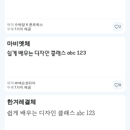
제작
수박양 X 폰트릭스
2
두께
1가지 제공
마비옛체
쉽게 배우는 디자인 클래스 abc 123
제작
㈜넥슨코리아
8
두께
1가지 제공
한겨레결체
쉽게 배우는 디자인 클래스 abc 123