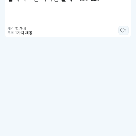
제작
한겨레
1
두께
1가지 제공