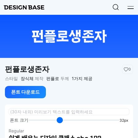
펀플로생존자
0
스타일
장식체
제작
펀플로
두께
1가지 제공
폰트 다운로드
폰트 크기
32px
Regular