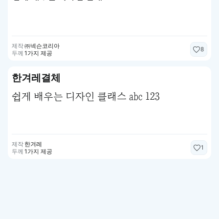
제작
㈜넥슨코리아
8
두께
1가지 제공
한겨레결체
쉽게 배우는 디자인 클래스 abc 123
제작
한겨레
1
두께
1가지 제공