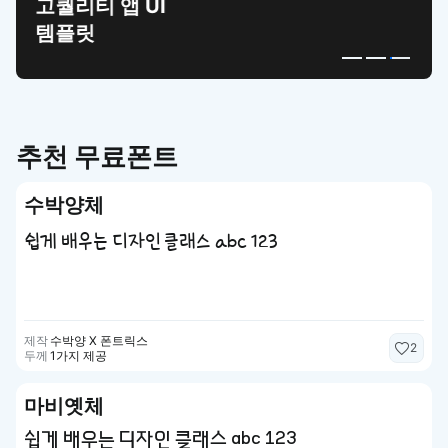
고퀄리티 앱 UI
템플릿
추천 무료폰트
수박양체
쉽게 배우는 디자인 클래스 abc 123
제작
수박양 X 폰트릭스
2
두께
1가지 제공
마비옛체
쉽게 배우는 디자인 클래스 abc 123