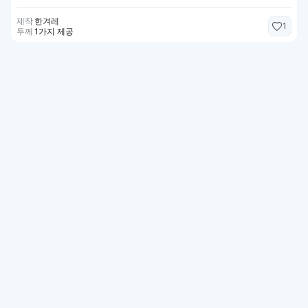
제작
한겨레
1
두께
1가지 제공