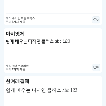
제작
수박양 X 폰트릭스
2
두께
1가지 제공
마비옛체
쉽게 배우는 디자인 클래스 abc 123
제작
㈜넥슨코리아
8
두께
1가지 제공
한겨레결체
쉽게 배우는 디자인 클래스 abc 123