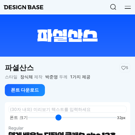
파셜산스
5
스타일
장식체
제작
박준영
두께
1가지 제공
폰트 다운로드
폰트 크기
32px
Regular