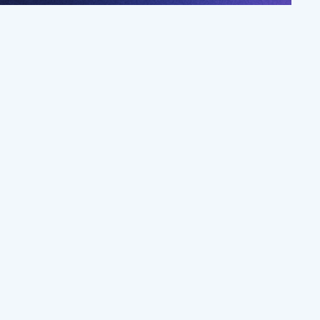
걸음
오픈카톡방 참여하기