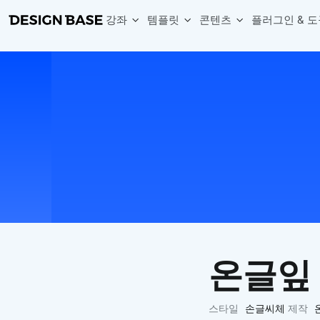
강좌
템플릿
콘텐츠
플러그인 & 도
웹 & 앱 UI 템플릿 세트
무료 폰트
한글 더미
손쉽게 시작하는 웹 UI 디자인 치트키
상업적 사용이 가능한 무료 한글·영문 폰트를 모아보세요.
디자인 시안에 자연스러운 한글 더미 텍스트를 빠르게 채워보세요.
복붙으로 시작하는 고퀄리티 앱 UI 템플릿
디자이너 북마크
Chart Generator
디자이너에게 유용한 사이트와 참고 자료를 모아보세요.
막대, 선, 원형, 파이, 레이더 등 다양한 차트를 손쉽게 생성해보세요
아이콘 라이브러리
Font changer
디자인에 바로 사용할 수 있는 아이콘을 무료로 사용해보세요.
선택한 텍스트의 폰트를 한 번에 빠르게 변경해보세요.
무료 리소스
Variable Doc
디자인 작업에 활용할 수 있는 무료 리소스를 찾아보세요.
피그마 Variables를 문서화하고 구조를 한눈에 정리해보세요.
Face Dummy
프로필, 리뷰, 카드 UI에 사용할 얼굴 더미 이미지를 생성해보세요.
Table Generator
구글시트 데이터를 불러와 테이블 UI를 빠르게 만들어보세요.
온글잎
Pixel Perfect
디자인 요소의 위치와 간격을 더 정교하게 맞춰보세요.
Detach Master
스타일
손글씨체
제작
컴포넌트, 변수, 스타일, 오토레이아웃 등 빠르게 분리해보세요.