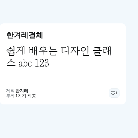
한겨레결체
쉽게 배우는 디자인 클래
스 abc 123
제작
한겨레
1
두께
1가지 제공