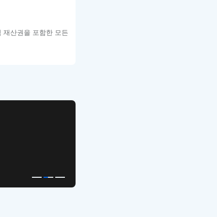
적 재산권을 포함한 모든
APP UI Template
복붙으로 시작하는
고퀄리티 앱 UI 템플릿