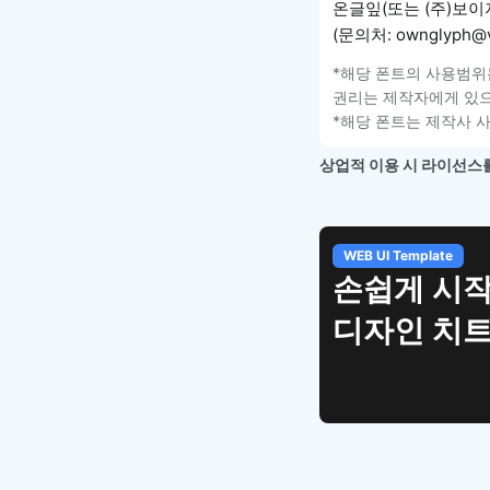
온글잎(또는 (주)보이
(문의처: ownglyph@v
*해당 폰트의 사용범위
권리는 제작자에게 있으
*해당 폰트는 제작사 
상업적 이용 시 라이선스를
WEB UI Template
손쉽게 시작
디자인 치