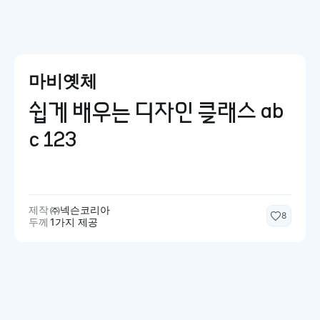
마비옛체
쉽게 배우는 디자인 클래스 ab
c 123
제작
㈜넥슨코리아
8
두께
1가지 제공