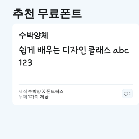
추천 무료폰트
수박양체
쉽게 배우는 디자인 클래스 abc
123
제작
수박양 X 폰트릭스
2
두께
1가지 제공