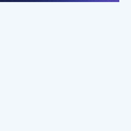
걸음
오픈카톡방 참여하기