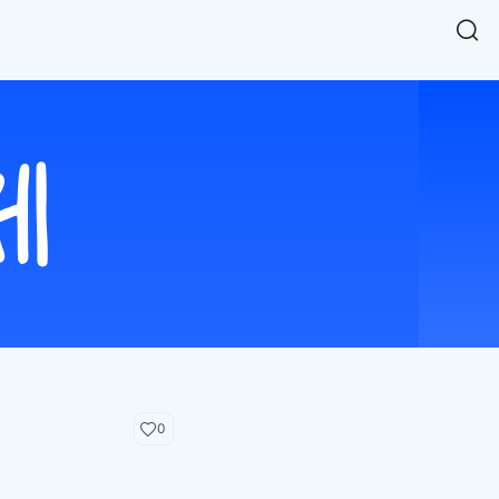
Easy Chart
NEW
다양한 차트를 쉽고 빠르게 만들 수 있는 데이터 시각화 라이브러리
르게 확인해보세요.
입니다.
Designbase Design System
NEW
에 필요한 사이즈를 확인해보세요.
디자인베이스 UI 디자인 시스템을 기반으로, 실무에 바로 활용할
새
수 있는 스타일과 컴포넌트를 제공합니다.
창
 읽어보세요.
에
서
단축키를 빠르게 찾아보세요.
열
림
0