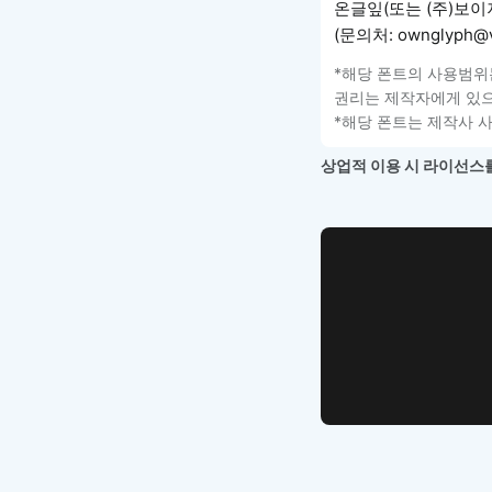
온글잎(또는 (주)보이
(문의처: ownglyph@v
*해당 폰트의 사용범위
권리는 제작자에게 있으
*해당 폰트는 제작사 
상업적 이용 시 라이선스를
WEB UI Template
손쉽게 시작
디자인 치