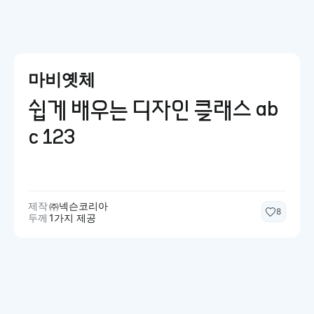
마비옛체
쉽게 배우는 디자인 클래스 ab
c 123
제작
㈜넥슨코리아
8
두께
1가지 제공