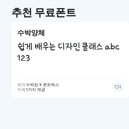
추천 무료폰트
수박양체
쉽게 배우는 디자인 클래스 abc
123
제작
수박양 X 폰트릭스
2
두께
1가지 제공