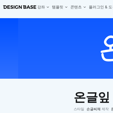
강좌
템플릿
콘텐츠
플러그인 & 도
웹 & 앱 UI 템플릿 세트
무료 폰트
한글 더미
손쉽게 시작하는 웹 UI 디자인 치트키
상업적 사용이 가능한 무료 한글·영문 폰트를 모아보세요.
디자인 시안에 자연스러운 한글 더미 텍스트를 빠르게 채워보세요.
복붙으로 시작하는 고퀄리티 앱 UI 템플릿
디자이너 북마크
Chart Generator
디자이너에게 유용한 사이트와 참고 자료를 모아보세요.
막대, 선, 원형, 파이, 레이더 등 다양한 차트를 손쉽게 생성해보세요
아이콘 라이브러리
Font changer
디자인에 바로 사용할 수 있는 아이콘을 무료로 사용해보세요.
선택한 텍스트의 폰트를 한 번에 빠르게 변경해보세요.
무료 리소스
Variable Doc
디자인 작업에 활용할 수 있는 무료 리소스를 찾아보세요.
피그마 Variables를 문서화하고 구조를 한눈에 정리해보세요.
Face Dummy
프로필, 리뷰, 카드 UI에 사용할 얼굴 더미 이미지를 생성해보세요.
Table Generator
구글시트 데이터를 불러와 테이블 UI를 빠르게 만들어보세요.
온글잎
Pixel Perfect
디자인 요소의 위치와 간격을 더 정교하게 맞춰보세요.
Detach Master
스타일
손글씨체
제작
컴포넌트, 변수, 스타일, 오토레이아웃 등 빠르게 분리해보세요.