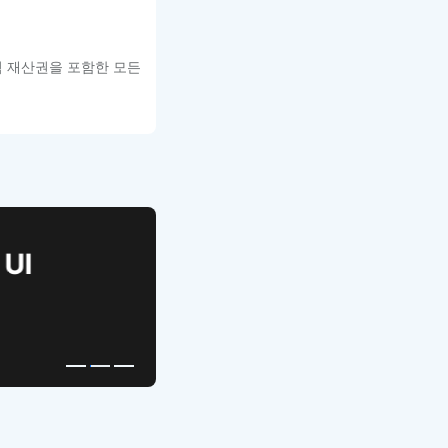
적 재산권을 포함한 모든
APP UI Template
복붙으로 시작하는
고퀄리티 앱 UI 템플릿