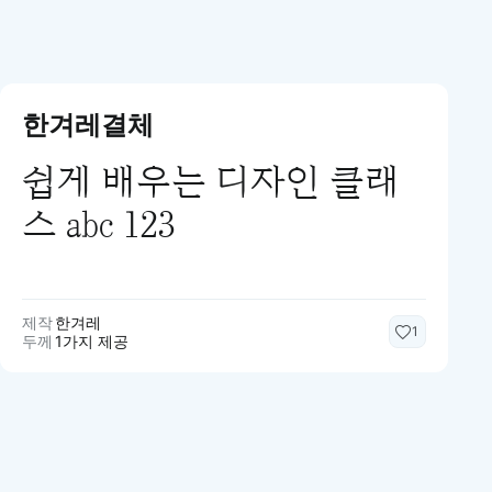
한겨레결체
쉽게 배우는 디자인 클래
스 abc 123
제작
한겨레
1
두께
1가지 제공