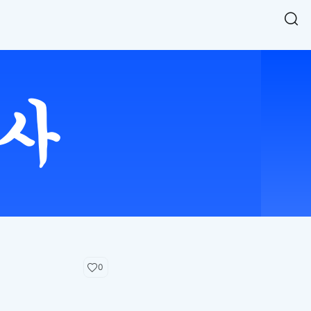
Easy Chart
NEW
다양한 차트를 쉽고 빠르게 만들 수 있는 데이터 시각화 라이브러리
르게 확인해보세요.
입니다.
Designbase Design System
NEW
에 필요한 사이즈를 확인해보세요.
디자인베이스 UI 디자인 시스템을 기반으로, 실무에 바로 활용할
새
수 있는 스타일과 컴포넌트를 제공합니다.
창
 읽어보세요.
에
서
단축키를 빠르게 찾아보세요.
열
림
0