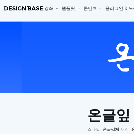
강좌
템플릿
콘텐츠
플러그인 & 도
웹 & 앱 UI 템플릿 세트
무료 폰트
한글 더미
손쉽게 시작하는 웹 UI 디자인 치트키
상업적 사용이 가능한 무료 한글·영문 폰트를 모아보세요.
디자인 시안에 자연스러운 한글 더미 텍스트를 빠르게 채워보세요.
복붙으로 시작하는 고퀄리티 앱 UI 템플릿
디자이너 북마크
Chart Generator
디자이너에게 유용한 사이트와 참고 자료를 모아보세요.
막대, 선, 원형, 파이, 레이더 등 다양한 차트를 손쉽게 생성해보세요
아이콘 라이브러리
Font changer
디자인에 바로 사용할 수 있는 아이콘을 무료로 사용해보세요.
선택한 텍스트의 폰트를 한 번에 빠르게 변경해보세요.
무료 리소스
Variable Doc
디자인 작업에 활용할 수 있는 무료 리소스를 찾아보세요.
피그마 Variables를 문서화하고 구조를 한눈에 정리해보세요.
Face Dummy
프로필, 리뷰, 카드 UI에 사용할 얼굴 더미 이미지를 생성해보세요.
Table Generator
구글시트 데이터를 불러와 테이블 UI를 빠르게 만들어보세요.
온글잎
Pixel Perfect
디자인 요소의 위치와 간격을 더 정교하게 맞춰보세요.
Detach Master
스타일
손글씨체
제작
컴포넌트, 변수, 스타일, 오토레이아웃 등 빠르게 분리해보세요.