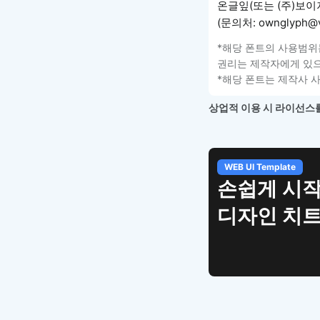
온글잎(또는 (주)보이
(문의처: ownglyph@v
*해당 폰트의 사용범위
권리는 제작자에게 있으
*해당 폰트는 제작사 
상업적 이용 시 라이선스를
WEB UI Template
손쉽게 시작
디자인 치