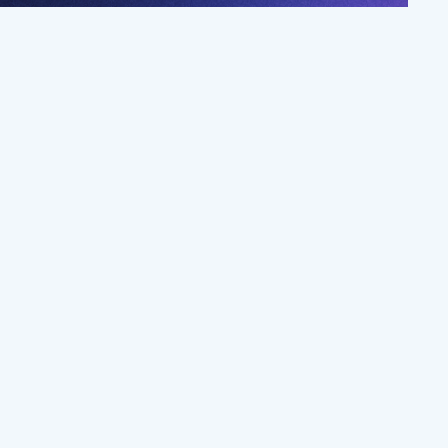
걸음
오픈카톡방 참여하기