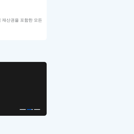
적 재산권을 포함한 모든
APP UI Template
복붙으로 시작하는
고퀄리티 앱 UI 템플릿