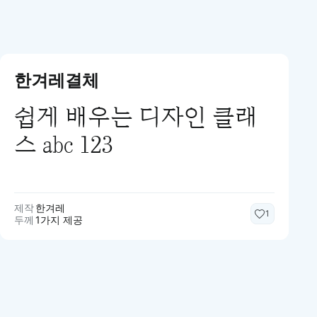
한겨레결체
쉽게 배우는 디자인 클래
스 abc 123
제작
한겨레
1
두께
1가지 제공