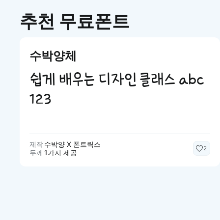
추천 무료폰트
수박양체
쉽게 배우는 디자인 클래스 abc
123
제작
수박양 X 폰트릭스
2
두께
1가지 제공