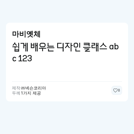
마비옛체
쉽게 배우는 디자인 클래스 ab
c 123
제작
㈜넥슨코리아
8
두께
1가지 제공