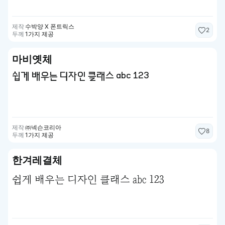
제작
수박양 X 폰트릭스
2
두께
1가지 제공
마비옛체
쉽게 배우는 디자인 클래스 abc 123
제작
㈜넥슨코리아
8
두께
1가지 제공
한겨레결체
쉽게 배우는 디자인 클래스 abc 123