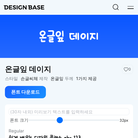
온글잎 데이지
0
스타일
손글씨체
제작
온글잎
두께
1가지 제공
폰트 다운로드
폰트 크기
32px
Regular