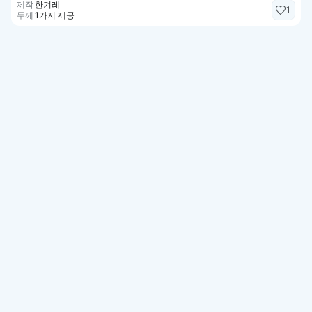
제작
한겨레
1
두께
1가지 제공