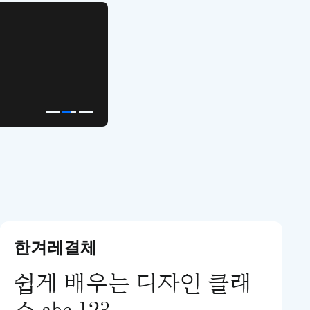
APP UI Template
복붙으로 시작하는
고퀄리티 앱 UI 템플릿
한겨레결체
쉽게 배우는 디자인 클래
스 abc 123