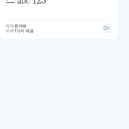
제작
한겨레
1
두께
1가지 제공