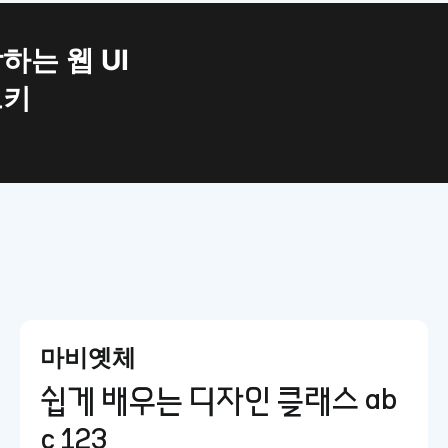
하는 웹 UI
트키
마비옛체
쉽게 배우는 디자인 클래스 ab
c 123