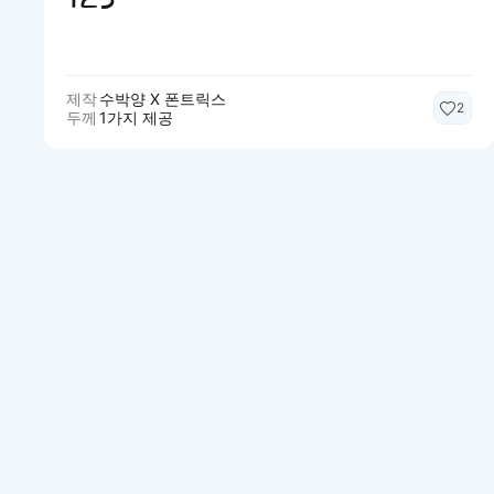
제작
수박양 X 폰트릭스
2
두께
1가지 제공