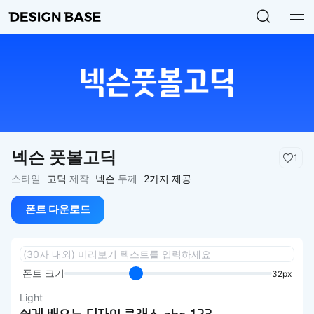
넥슨 풋볼고딕
1
스타일
고딕
제작
넥슨
두께
2가지 제공
폰트 다운로드
폰트 크기
32px
Light