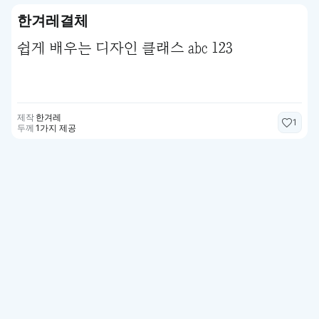
한겨레결체
쉽게 배우는 디자인 클래스 abc 123
제작
한겨레
1
두께
1가지 제공