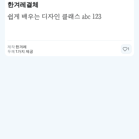
한겨레결체
쉽게 배우는 디자인 클래스 abc 123
제작
한겨레
1
두께
1가지 제공