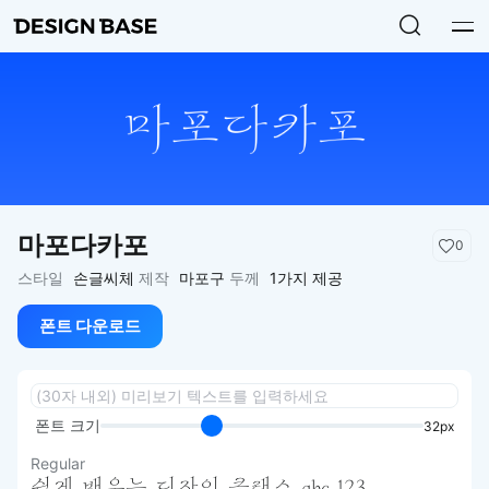
마포다카포
0
스타일
손글씨체
제작
마포구
두께
1가지 제공
폰트 다운로드
폰트 크기
32px
Regular