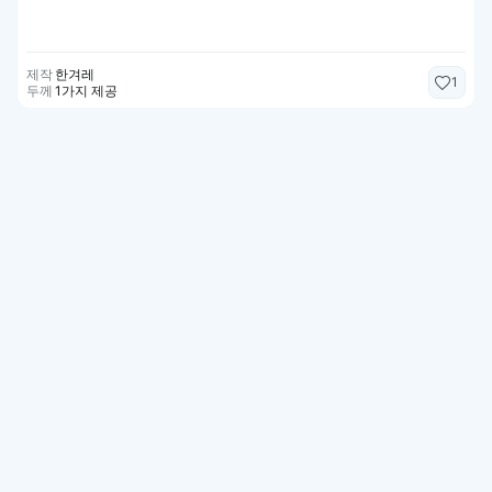
제작
한겨레
1
두께
1가지 제공