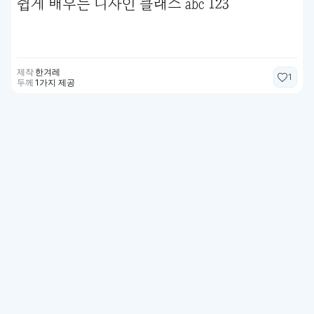
쉽게 배우는 디자인 클래스 abc 123
제작
한겨레
1
두께
1가지 제공