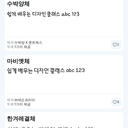
수박양체
쉽게 배우는 디자인 클래스 abc 123
제작
수박양 X 폰트릭스
2
두께
1가지 제공
마비옛체
쉽게 배우는 디자인 클래스 abc 123
제작
㈜넥슨코리아
8
두께
1가지 제공
한겨레결체