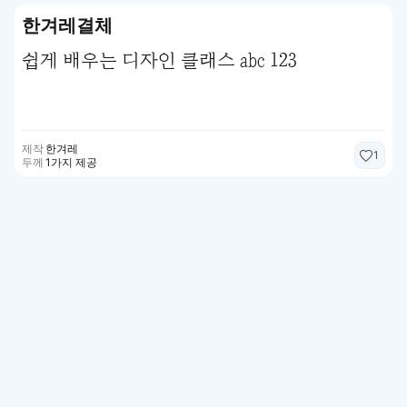
한겨레결체
쉽게 배우는 디자인 클래스 abc 123
제작
한겨레
1
두께
1가지 제공