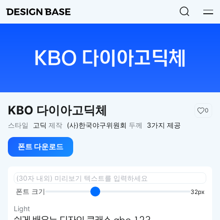
KBO 다이아고딕체
0
스타일
고딕
제작
(사)한국야구위원회
두께
3가지 제공
폰트 다운로드
폰트 크기
32px
Light