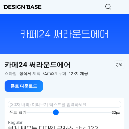
카페24 써라운드에어
0
스타일
장식체
제작
Cafe24
두께
1가지 제공
폰트 다운로드
폰트 크기
32px
Regular