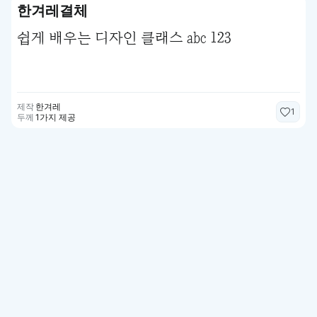
한겨레결체
쉽게 배우는 디자인 클래스 abc 123
제작
한겨레
1
두께
1가지 제공