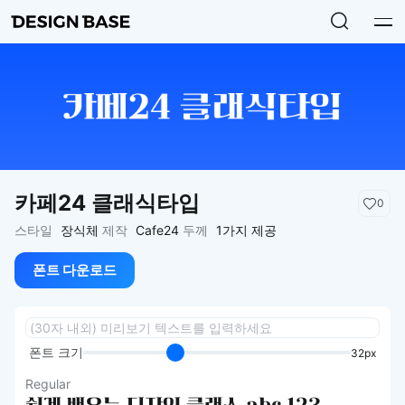
카페24 클래식타입
0
스타일
장식체
제작
Cafe24
두께
1가지 제공
폰트 다운로드
폰트 크기
32px
Regular