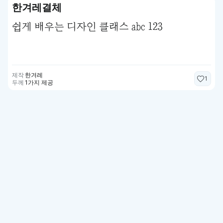
한겨레결체
쉽게 배우는 디자인 클래스 abc 123
제작
한겨레
1
두께
1가지 제공