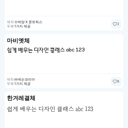
제작
수박양 X 폰트릭스
2
두께
1가지 제공
마비옛체
쉽게 배우는 디자인 클래스 abc 123
제작
㈜넥슨코리아
8
두께
1가지 제공
한겨레결체
쉽게 배우는 디자인 클래스 abc 123