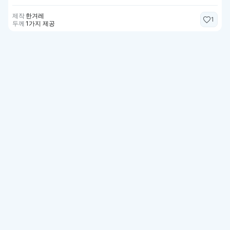
제작
한겨레
1
두께
1가지 제공