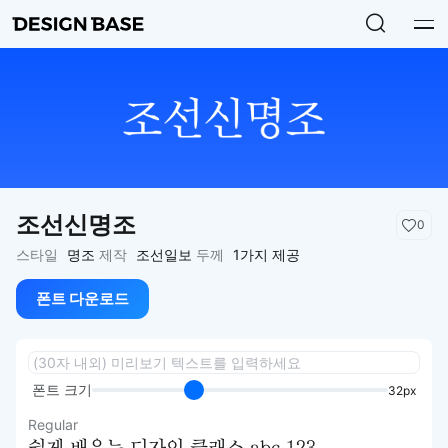
조선신명조
0
스타일
명조
제작
조선일보
두께
1가지 제공
폰트 다운로드
폰트 크기
32px
Regular