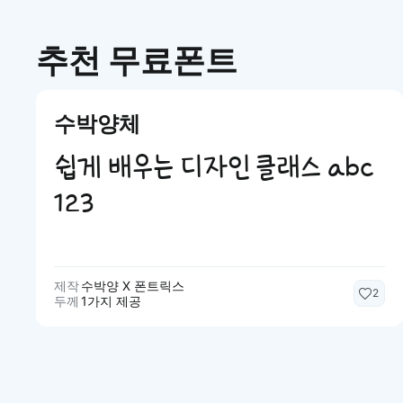
추천 무료폰트
수박양체
쉽게 배우는 디자인 클래스 abc
123
제작
수박양 X 폰트릭스
2
두께
1가지 제공