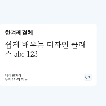
한겨레결체
쉽게 배우는 디자인 클래
스 abc 123
제작
한겨레
1
두께
1가지 제공