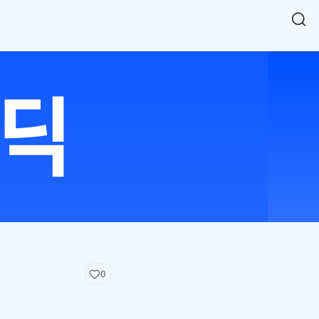
Easy Chart
NEW
다양한 차트를 쉽고 빠르게 만들 수 있는 데이터 시각화 라이브러리
르게 확인해보세요.
입니다.
Designbase Design System
NEW
에 필요한 사이즈를 확인해보세요.
디자인베이스 UI 디자인 시스템을 기반으로, 실무에 바로 활용할
새
수 있는 스타일과 컴포넌트를 제공합니다.
창
 읽어보세요.
에
서
단축키를 빠르게 찾아보세요.
열
림
0