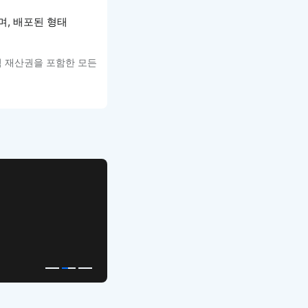
며, 배포된 형태
적 재산권을 포함한 모든
APP UI Template
복붙으로 시작하는
고퀄리티 앱 UI 템플릿