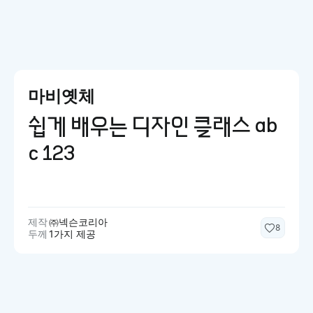
마비옛체
쉽게 배우는 디자인 클래스 ab
c 123
제작
㈜넥슨코리아
8
두께
1가지 제공