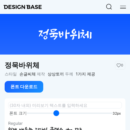
정묵바위체
0
스타일
손글씨체
제작
상상토끼
두께
1가지 제공
폰트 다운로드
폰트 크기
32px
Regular