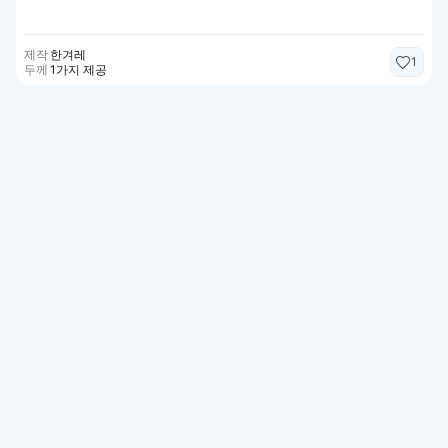
제작
한겨레
1
두께
1가지 제공