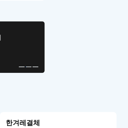
APP UI Template
복붙으로 시작하는
고퀄리티 앱 UI 템플릿
한겨레결체