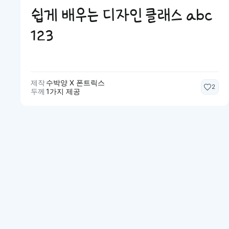
쉽게 배우는 디자인 클래스 abc
123
제작
수박양 X 폰트릭스
2
두께
1가지 제공