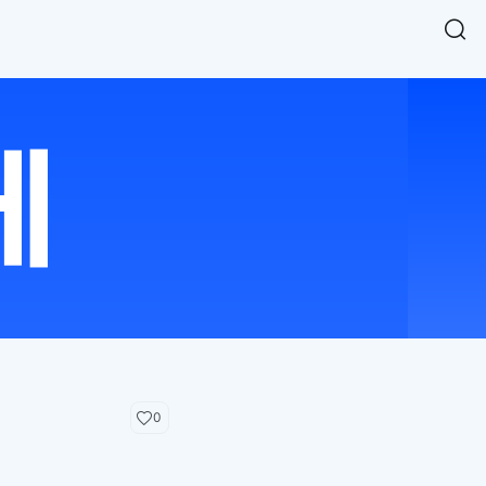
Easy Chart
NEW
다양한 차트를 쉽고 빠르게 만들 수 있는 데이터 시각화 라이브러리
르게 확인해보세요.
입니다.
Designbase Design System
NEW
에 필요한 사이즈를 확인해보세요.
디자인베이스 UI 디자인 시스템을 기반으로, 실무에 바로 활용할
새
수 있는 스타일과 컴포넌트를 제공합니다.
창
 읽어보세요.
에
서
단축키를 빠르게 찾아보세요.
열
림
0