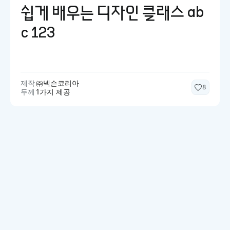
쉽게 배우는 디자인 클래스 ab
c 123
제작
㈜넥슨코리아
8
두께
1가지 제공