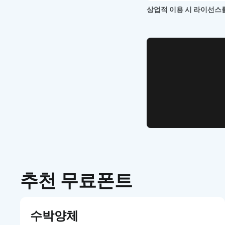
상업적 이용 시 라이선스를
WEB UI Template
손쉽게 시작
디자인 치
추천 무료폰트
수박양체