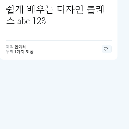
쉽게 배우는 디자인 클래
스 abc 123
제작
한겨레
1
두께
1가지 제공