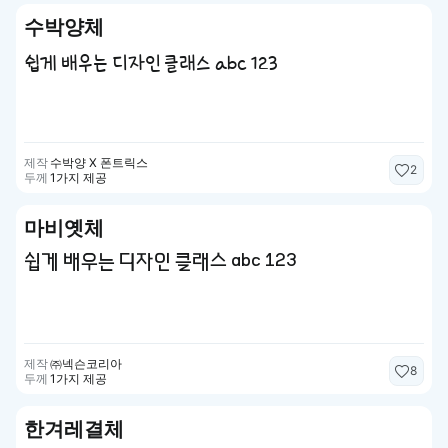
수박양체
쉽게 배우는 디자인 클래스 abc 123
제작
수박양 X 폰트릭스
2
두께
1가지 제공
마비옛체
쉽게 배우는 디자인 클래스 abc 123
제작
㈜넥슨코리아
8
두께
1가지 제공
한겨레결체