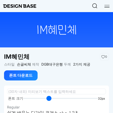
IM혜민체
0
스타일
손글씨체
제작
DGB대구은행
두께
2가지 제공
폰트 다운로드
폰트 크기
32px
Regular