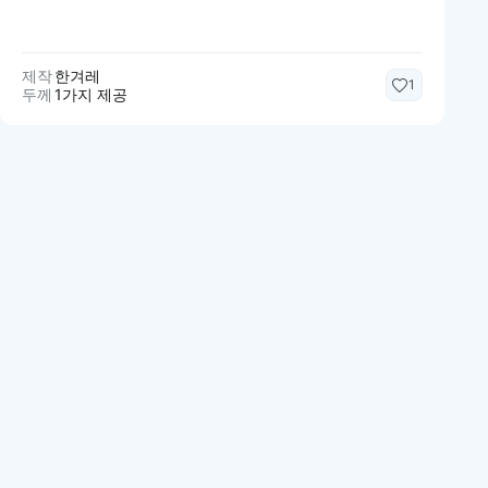
제작
한겨레
1
두께
1가지 제공