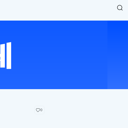
Easy Chart
NEW
다양한 차트를 쉽고 빠르게 만들 수 있는 데이터 시각화 라이브러리
르게 확인해보세요.
입니다.
Designbase Design System
NEW
에 필요한 사이즈를 확인해보세요.
디자인베이스 UI 디자인 시스템을 기반으로, 실무에 바로 활용할
새
수 있는 스타일과 컴포넌트를 제공합니다.
창
 읽어보세요.
에
서
단축키를 빠르게 찾아보세요.
열
림
0