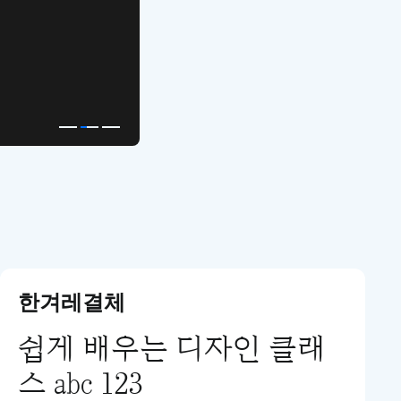
APP UI Template
복붙으로 시작하는
고퀄리티 앱 UI 템플릿
한겨레결체
쉽게 배우는 디자인 클래
스 abc 123