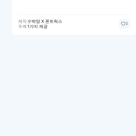
제작
수박양 X 폰트릭스
2
두께
1가지 제공