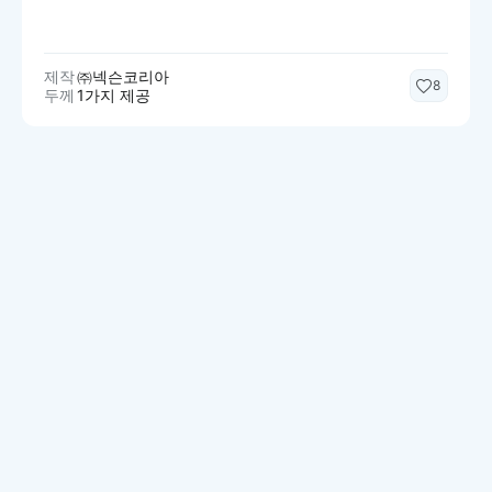
제작
㈜넥슨코리아
8
두께
1가지 제공