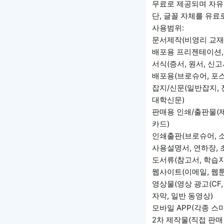
무료로 제공되며 자유
단, 글꼴 자체를 유료
사용범위:
문서제작(비영리 교재 
배포용 프리젠테이션,
서식(증서, 원서, 신
배포용(브로슈어, 포스
잡지/신문(일반잡지, 전
대학신문)
판매용 인쇄/출판물(제품
카드)
인쇄출판(브로슈어, 소식
사용설명서, 연하장, 초
도서류(참고서, 학습지
웹사이트(이메일, 웹툰
영상물(영상 광고(CF,
자막, 일반 동영상)
모바일 APP(각종 스
2차 제작물(직접 판매