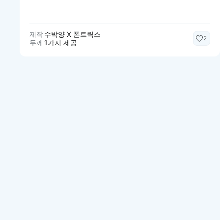
제작
수박양 X 폰트릭스
2
두께
1가지 제공