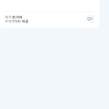
제작
한겨레
1
두께
1가지 제공