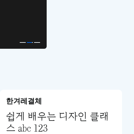
APP UI Template
복붙으로 시작하는
고퀄리티 앱 UI 템플릿
한겨레결체
쉽게 배우는 디자인 클래
스 abc 123