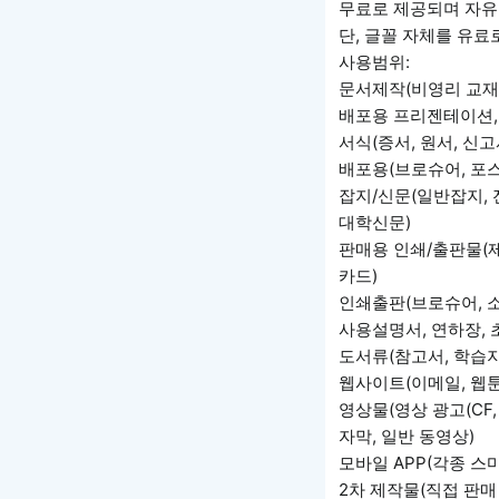
무료로 제공되며 자유
단, 글꼴 자체를 유료
사용범위:
문서제작(비영리 교재 
배포용 프리젠테이션,
서식(증서, 원서, 신
배포용(브로슈어, 포스
잡지/신문(일반잡지, 전
대학신문)
판매용 인쇄/출판물(제품
카드)
인쇄출판(브로슈어, 소식
사용설명서, 연하장, 초
도서류(참고서, 학습지
웹사이트(이메일, 웹툰
영상물(영상 광고(CF,
자막, 일반 동영상)
모바일 APP(각종 스
2차 제작물(직접 판매