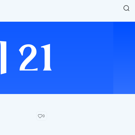
Easy Chart
NEW
다양한 차트를 쉽고 빠르게 만들 수 있는 데이터 시각화 라이브러리
르게 확인해보세요.
입니다.
Designbase Design System
NEW
에 필요한 사이즈를 확인해보세요.
디자인베이스 UI 디자인 시스템을 기반으로, 실무에 바로 활용할
새
수 있는 스타일과 컴포넌트를 제공합니다.
창
 읽어보세요.
에
서
단축키를 빠르게 찾아보세요.
열
림
0