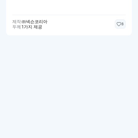
제작
㈜넥슨코리아
8
두께
1가지 제공