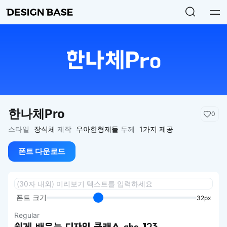
한나체Pro
0
스타일
장식체
제작
우아한형제들
두께
1가지 제공
폰트 다운로드
폰트 크기
32px
Regular