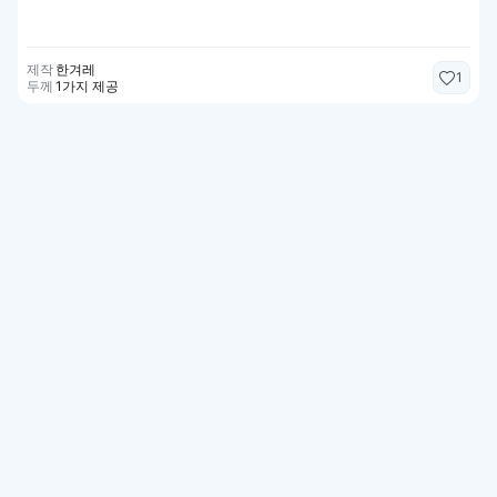
제작
한겨레
1
두께
1가지 제공