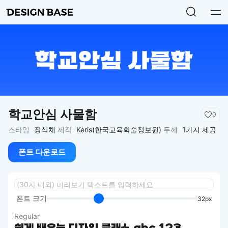
학교안심 사물함
0
스타일
장식체
제작
Keris(한국교육학술정보원)
두께
1가지 제공
폰트 다운로드
폰트 크기
32px
Regular