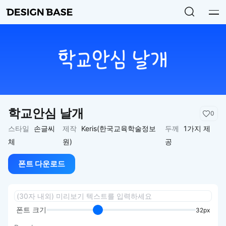
학교안심 날개
0
스타일
손글씨
제작
Keris(한국교육학술정보
두께
1가지 제
체
원)
공
폰트 다운로드
폰트 크기
32px