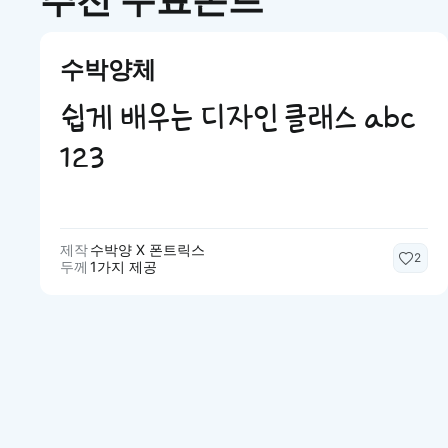
수박양체
쉽게 배우는 디자인 클래스 abc
123
제작
수박양 X 폰트릭스
2
두께
1가지 제공