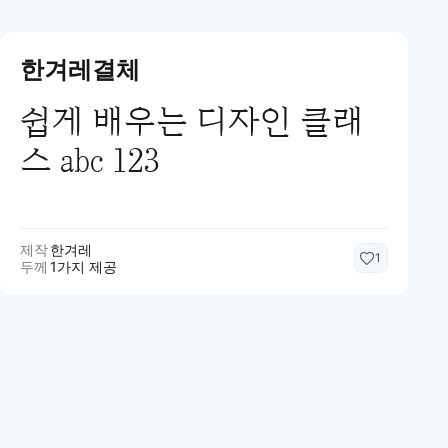
한겨레결체
쉽게 배우는 디자인 클래
스 abc 123
제작
한겨레
1
두께
1가지 제공