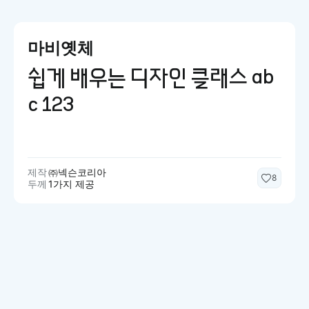
마비옛체
쉽게 배우는 디자인 클래스 ab
c 123
제작
㈜넥슨코리아
8
두께
1가지 제공