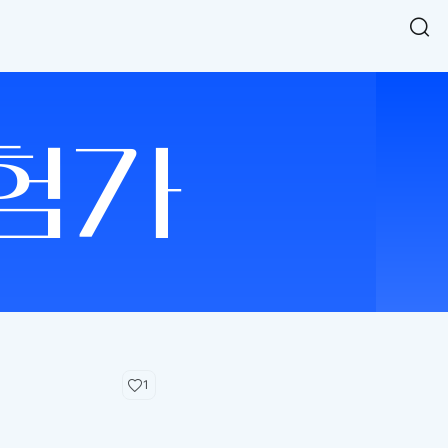
Easy Chart
NEW
다양한 차트를 쉽고 빠르게 만들 수 있는 데이터 시각화 라이브러리
르게 확인해보세요.
입니다.
Designbase Design System
NEW
에 필요한 사이즈를 확인해보세요.
디자인베이스 UI 디자인 시스템을 기반으로, 실무에 바로 활용할
새
수 있는 스타일과 컴포넌트를 제공합니다.
창
 읽어보세요.
에
서
단축키를 빠르게 찾아보세요.
열
림
1