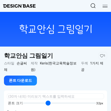
학교안심 그림일기
1
스타일
손글씨
제작
Keris(한국교육학술정보
두께
1가지 제
체
원)
공
폰트 다운로드
폰트 크기
32px