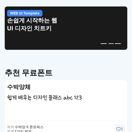
WEB UI Template
손쉽게 시작하는 웹
UI 디자인 치트키
추천 무료폰트
수박양체
쉽게 배우는 디자인 클래스 abc 123
제작
수박양 X 폰트릭스
2
두께
1가지 제공