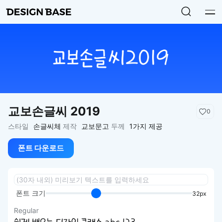
교보손글씨 2019
0
스타일
손글씨체
제작
교보문고
두께
1가지 제공
폰트 다운로드
폰트 크기
32px
Regular