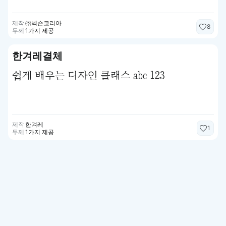
제작
㈜넥슨코리아
8
두께
1가지 제공
한겨레결체
쉽게 배우는 디자인 클래스 abc 123
제작
한겨레
1
두께
1가지 제공