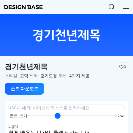
경기천년제목
0
스타일
고딕
제작
경기도청
두께
4가지 제공
폰트 다운로드
폰트 크기
32px
Light