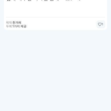
제작
한겨레
1
두께
1가지 제공