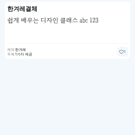
한겨레결체
쉽게 배우는 디자인 클래스 abc 123
제작
한겨레
1
두께
1가지 제공