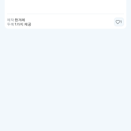
제작
한겨레
1
두께
1가지 제공