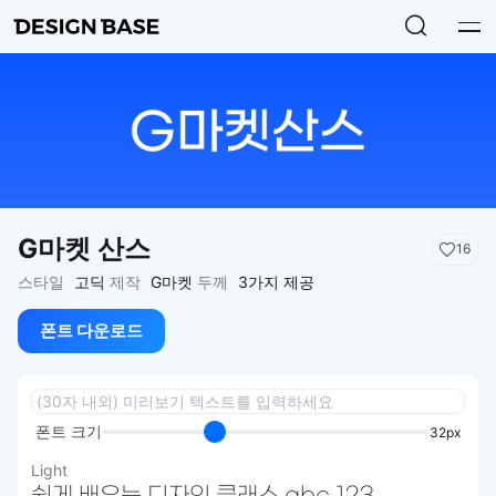
G마켓 산스
16
스타일
고딕
제작
G마켓
두께
3가지 제공
폰트 다운로드
폰트 크기
32px
Light