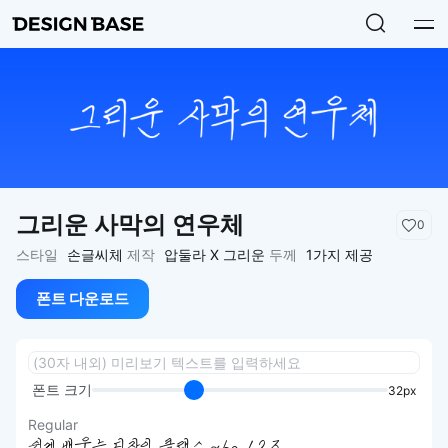
그리운 사막의 연우체
0
스타일
손글씨체
제작
압둘라 X 그리운
두께
1가지 제공
폰트 다운로드
폰트 크기
32px
Regular