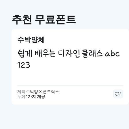
추천 무료폰트
수박양체
쉽게 배우는 디자인 클래스 abc
123
제작
수박양 X 폰트릭스
2
두께
1가지 제공