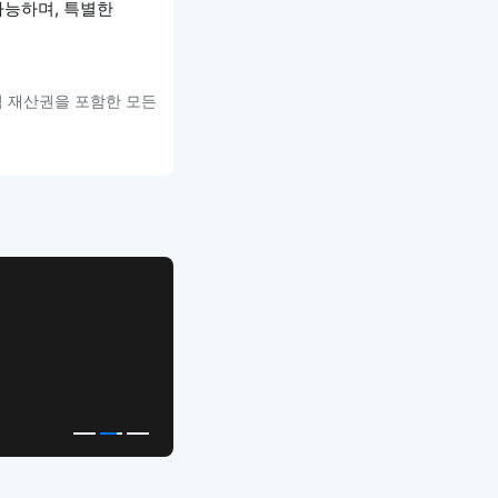
 가능하며, 특별한
적 재산권을 포함한 모든
APP UI Template
복붙으로 시작하는
고퀄리티 앱 UI 템플릿