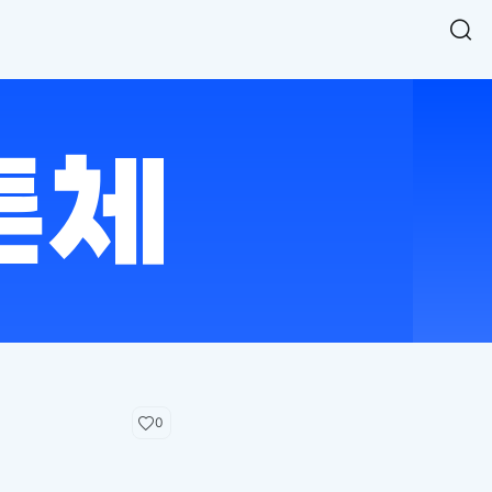
Easy Chart
NEW
다양한 차트를 쉽고 빠르게 만들 수 있는 데이터 시각화 라이브러리
르게 확인해보세요.
입니다.
Designbase Design System
NEW
에 필요한 사이즈를 확인해보세요.
디자인베이스 UI 디자인 시스템을 기반으로, 실무에 바로 활용할
새
수 있는 스타일과 컴포넌트를 제공합니다.
창
 읽어보세요.
에
서
단축키를 빠르게 찾아보세요.
열
림
0