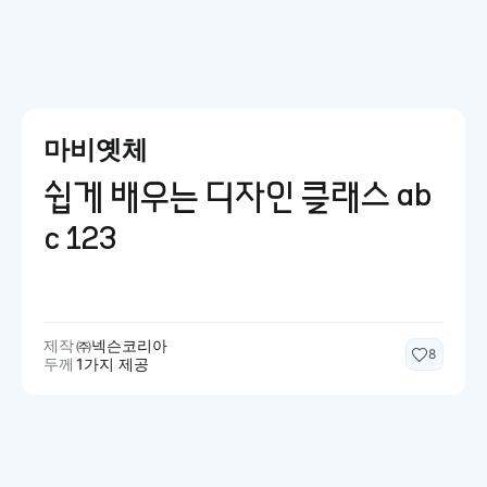
마비옛체
쉽게 배우는 디자인 클래스 ab
c 123
제작
㈜넥슨코리아
8
두께
1가지 제공