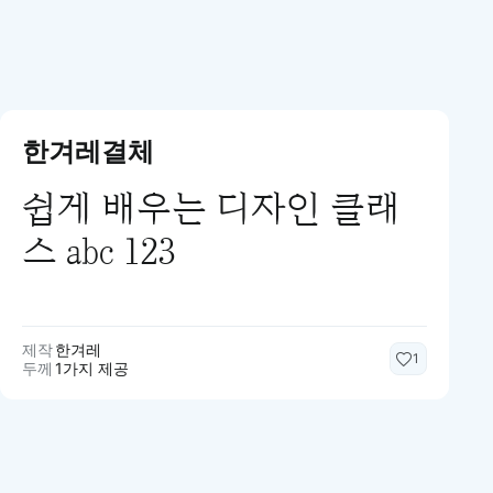
한겨레결체
쉽게 배우는 디자인 클래
스 abc 123
제작
한겨레
1
두께
1가지 제공