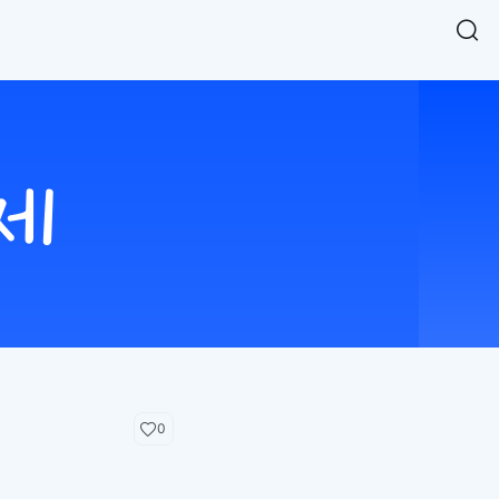
Easy Chart
NEW
다양한 차트를 쉽고 빠르게 만들 수 있는 데이터 시각화 라이브러리
르게 확인해보세요.
입니다.
Designbase Design System
NEW
에 필요한 사이즈를 확인해보세요.
디자인베이스 UI 디자인 시스템을 기반으로, 실무에 바로 활용할
새
수 있는 스타일과 컴포넌트를 제공합니다.
창
 읽어보세요.
에
서
단축키를 빠르게 찾아보세요.
열
림
0