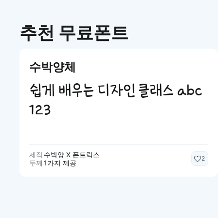
추천 무료폰트
수박양체
쉽게 배우는 디자인 클래스 abc
123
제작
수박양 X 폰트릭스
2
두께
1가지 제공