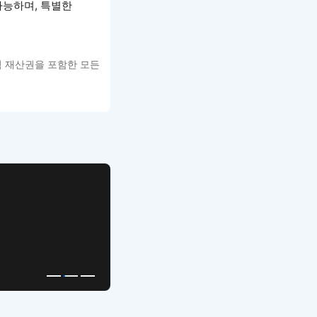
 가능하며, 특별한
적 재산권을 포함한 모든
APP UI Template
복붙으로 시작하는
고퀄리티 앱 UI 템플릿