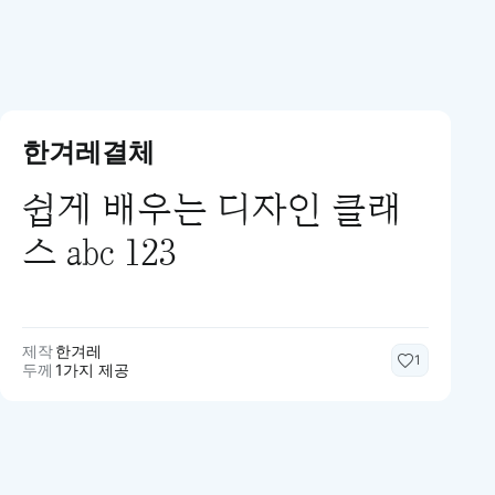
한겨레결체
쉽게 배우는 디자인 클래
스 abc 123
제작
한겨레
1
두께
1가지 제공