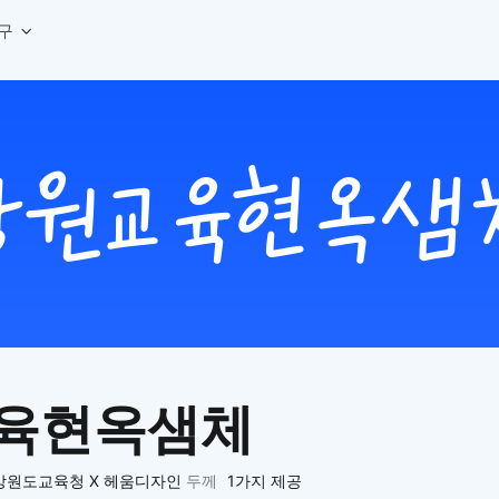
구
상세페이지 템플릿 세트
웹 그리드 계산기
디자인 용어 사전
상세페이지 템플릿 A타입
반응형 웹 디자인에 필요한 컬럼, 거터, 마진 값을 계산해보세요.
헷갈리는 디자인 용어를 쉽고 빠
상세페이지 템플릿 B타입
로고 검색기
디자인 사이즈 가이드
상세페이지 템플릿 C타입
NEW
.
원하는 브랜드의 벡터 로고를 빠르게 찾아 활용해보세요.
웹, 앱, 배너, 상세페이지 제작
매거진
로고 SVG
디자인 트렌드와 실무 인사이트를 가볍게
자주 쓰는 브랜드 로고 SVG를 한곳에서 확인해보세요.
디자인 툴 단축키 모음
컬러 배색
NEW
피그마, 포토샵 등 자주 쓰는 
디자인에 어울리는 컬러 조합을 빠르게 찾고 적용해보세요.
팔레트 비주얼라이저
컬러 팔레트를 시각적으로 미리 보고 조합감을 확인해보세요.
그라데이션 생성기
원하는 색상 조합으로 부드러운 그라데이션을 만들어보세요.
육현옥샘체
추상 그라디언트 생성기
감각적인 추상 그라디언트 배경을 손쉽게 만들어보세요.
ASCII 아트
강원도교육청 X 헤움디자인
두께
1가지 제공
이미지를 업로드하고 개성 있는 ASCII 아트 스타일로 변환해보세요.