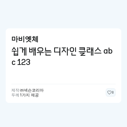
마비옛체
쉽게 배우는 디자인 클래스 ab
c 123
제작
㈜넥슨코리아
8
두께
1가지 제공