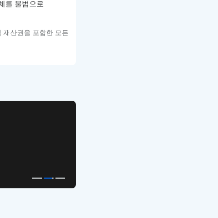
서체를 불법으로
적 재산권을 포함한 모든
APP UI Template
복붙으로 시작하는
고퀄리티 앱 UI 템플릿