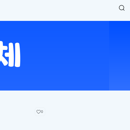
Easy Chart
NEW
다양한 차트를 쉽고 빠르게 만들 수 있는 데이터 시각화 라이브러리
르게 확인해보세요.
입니다.
Designbase Design System
NEW
에 필요한 사이즈를 확인해보세요.
디자인베이스 UI 디자인 시스템을 기반으로, 실무에 바로 활용할
새
수 있는 스타일과 컴포넌트를 제공합니다.
창
 읽어보세요.
에
서
단축키를 빠르게 찾아보세요.
열
림
0