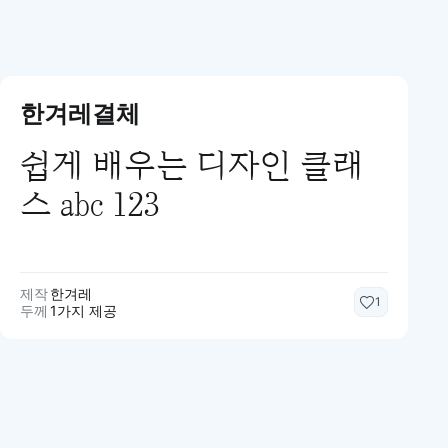
한겨레결체
쉽게 배우는 디자인 클래
스 abc 123
제작
한겨레
1
두께
1가지 제공