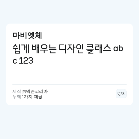
마비옛체
쉽게 배우는 디자인 클래스 ab
c 123
제작
㈜넥슨코리아
8
두께
1가지 제공