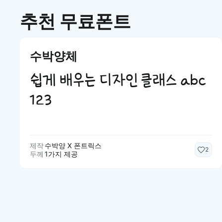
추천 무료폰트
수박양체
쉽게 배우는 디자인 클래스 abc
123
제작
수박양 X 폰트릭스
2
두께
1가지 제공