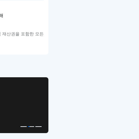
해
적 재산권을 포함한 모든
APP UI Template
복붙으로 시작하는
고퀄리티 앱 UI 템플릿