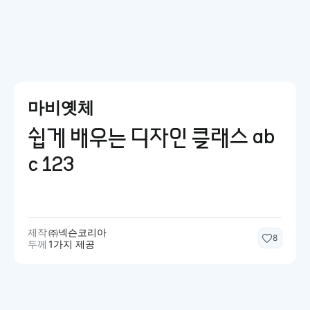
마비옛체
쉽게 배우는 디자인 클래스 ab
c 123
제작
㈜넥슨코리아
8
두께
1가지 제공