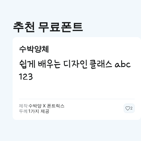
추천 무료폰트
수박양체
쉽게 배우는 디자인 클래스 abc
123
제작
수박양 X 폰트릭스
2
두께
1가지 제공