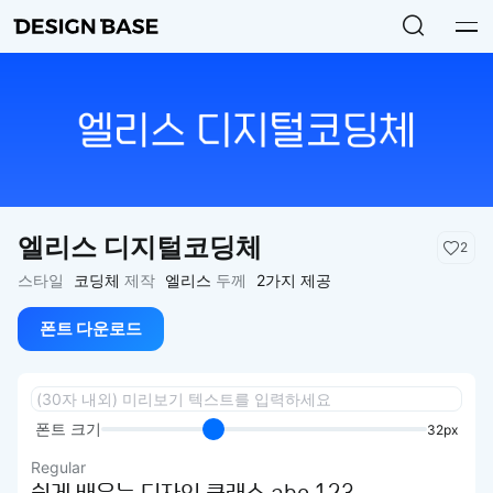
엘리스 디지털코딩체
2
스타일
코딩체
제작
엘리스
두께
2가지 제공
폰트 다운로드
폰트 크기
32px
Regular