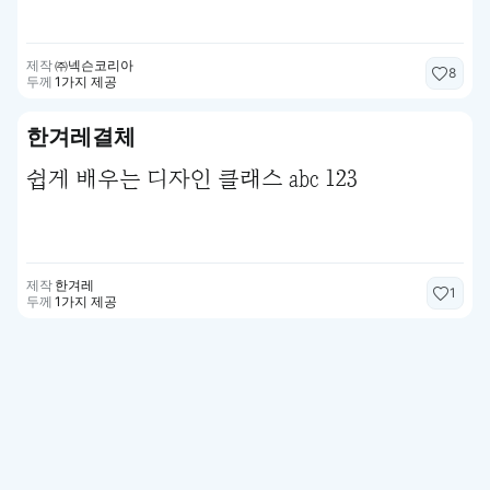
제작
㈜넥슨코리아
8
두께
1가지 제공
한겨레결체
쉽게 배우는 디자인 클래스 abc 123
제작
한겨레
1
두께
1가지 제공