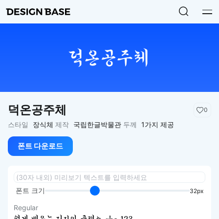
덕온공주체
0
스타일
장식체
제작
국립한글박물관
두께
1가지 제공
폰트 다운로드
폰트 크기
32px
Regular