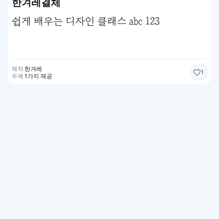
한겨레결체
쉽게 배우는 디자인 클래스 abc 123
제작
한겨레
1
두께
1가지 제공