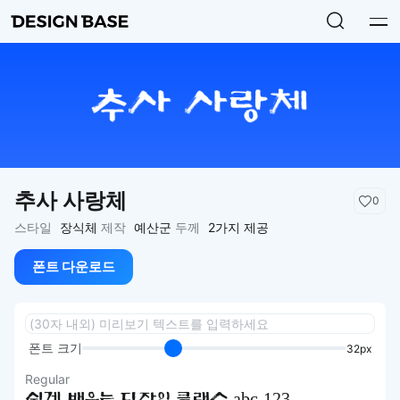
추사 사랑체
0
스타일
장식체
제작
예산군
두께
2가지 제공
폰트 다운로드
폰트 크기
32px
Regular